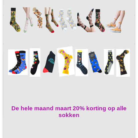
Selecteer 1 of meerdere
opties
Sorteer op:
De hele maand maart 20% korting op alle
sokken
Strandtas olifant
Strandtas olifant in zwart wit Wat je ook gaat doen, dagje…