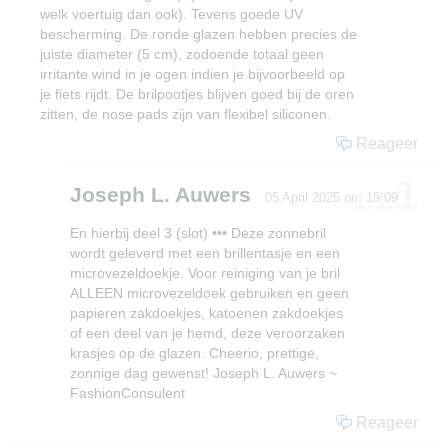
welk voertuig dan ook). Tevens goede UV
Geen koude voeten dus voor jou dit voorjaar!
bescherming. De ronde glazen hebben precies de
juiste diameter (5 cm), zodoende totaal geen
irritante wind in je ogen indien je bijvoorbeeld op
je fiets rijdt. De brilpootjes blijven goed bij de oren
zitten, de nose pads zijn van flexibel siliconen.
Ok
Reageer
1
Joseph L. Auwers
1.1.
05 April 2025 om 19:09
En hierbij deel 3 (slot) ••• Deze zonnebril
wordt geleverd met een brillentasje en een
microvezeldoekje. Voor reiniging van je bril
ALLEEN microvezeldoek gebruiken en geen
papieren zakdoekjes, katoenen zakdoekjes
of een deel van je hemd, deze veroorzaken
krasjes op de glazen. Cheerio, prettige,
zonnige dag gewenst! Joseph L. Auwers ~
FashionConsulent
Reageer