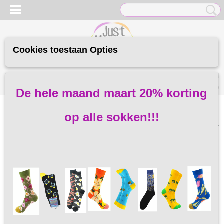
Cookies toestaan Opties
Inloggen
Registreren
UW WINKELWAGEN
Geen producten
(0)
De hele maand maart 20% korting
op alle sokken!!!
Home
> Gastenboek
Gastenboek
Welkom bij het gastenboek
k
van Just Happy Stuff.
Hier kun je reacties lezen van andere klanten. En je kunt natuurlijk
ook zelf je ervaringen met Just Happy Stuff delen.
12 Reacties