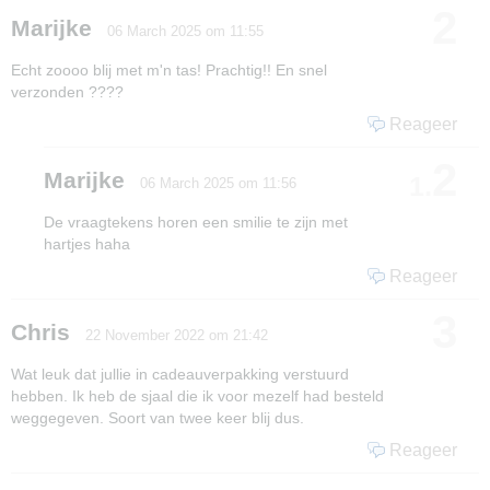
2
Marijke
06 March 2025 om 11:55
Echt zoooo blij met m'n tas! Prachtig!! En snel
verzonden ????
Reageer
2
Marijke
1.
06 March 2025 om 11:56
De vraagtekens horen een smilie te zijn met
hartjes haha
Reageer
3
Chris
22 November 2022 om 21:42
Wat leuk dat jullie in cadeauverpakking verstuurd
hebben. Ik heb de sjaal die ik voor mezelf had besteld
weggegeven. Soort van twee keer blij dus.
Reageer