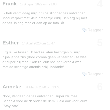
4
Frank
17 August 2022 om 21:03
Ik heb vanmiddag mijn bruine slingbag tas ontvangen.
Mooi verpakt met klein presentje erbij. Ben erg blij met
de tas. Is nog mooier dan op de foto. ☮️
Reageer
5
Esther
14 April 2020 om 10:47
Erg leuke tassen, ik had ze laten bezorgen bij mijn
bijna jarige zus (door corona geen verjaardag) ze was
er super blij mee! Ook zo leuk hoe het verpakt was
met de schattige attentie erbij, bedankt!
Reageer
6
Anneke
31 March 2020 om 13:40
Noor, Vandaag de tas ontvangen, super blij mee.
Bedankt voor de ❤ onder de riem. Geld ook voor jouw
"Stay safe".