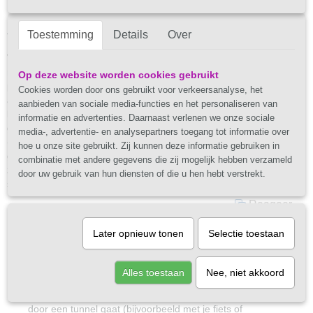
1
Joseph L. Auwers
Toestemming
Details
05 April 2025 om 19:03
Over
Vlotte afhandeling van mijn bestelling (zonnebril met
ronde, gespiegelde glazen), en een klantvriendelijke
Op deze website worden cookies gebruikt
prijs! Tevens zeer goede totaal-info omtrent de diverse
Cookies worden door ons gebruikt voor verkeersanalyse, het
afmetingen van de zonnebril. Wat betreft de product-
aanbieden van sociale media-functies en het personaliseren van
keuze door de website: deze stijlvolle zonnebril is
informatie en advertenties. Daarnaast verlenen we onze sociale
geschikt voor elke gender, en perfect voor elke
media-, advertentie- en analysepartners toegang tot informatie over
(sportieve) gelegenheid of dag-evenement! De ronde
hoe u onze site gebruikt. Zij kunnen deze informatie gebruiken in
glazen zijn subtiel gespiegeld, je ziet er dus altijd
combinatie met andere gegevens die zij mogelijk hebben verzameld
zonnig uit. Tegelijkertijd zijn de glazen ondanks de
door uw gebruik van hun diensten of die u hen hebt verstrekt.
spiegeling niet te donker (
Reageer
1
Later opnieuw tonen
Selectie toestaan
Joseph L. Auwers
1.
05 April 2025 om 19:07
De hele maand maart 20% korting op alle
sokken
Krappe ruimte hier... Vandaar hieronder deel 2:
Alles toestaan
Nee, niet akkoord
Tegelijkertijd zijn de glazen ondanks de spiegeling
niet te donker (rond categorie 3) als je tijdelijk
door een tunnel gaat (bijvoorbeeld met je fiets of