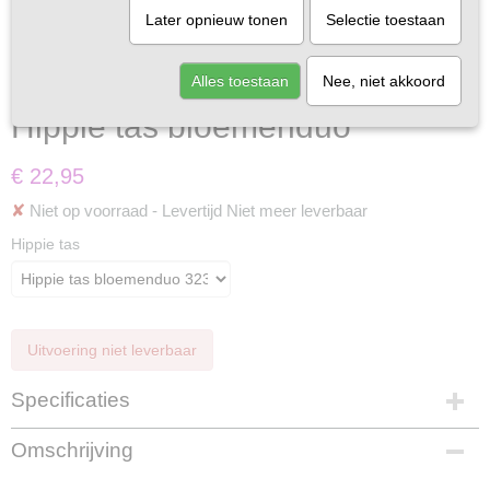
Later opnieuw tonen
Selectie toestaan
Alles toestaan
Nee, niet akkoord
Hippie tas bloemenduo
€ 22,95
✘
Niet op voorraad
- Levertijd Niet meer leverbaar
Hippie tas
Uitvoering niet leverbaar
Specificaties
Productcode
Omschrijving
323-6
Materiaal buitenkant