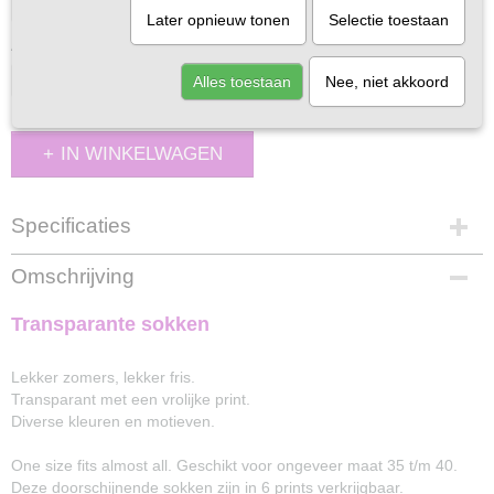
Later opnieuw tonen
Selectie toestaan
Aantal
Alles toestaan
Nee, niet akkoord
IN WINKELWAGEN
Specificaties
Productcode
Omschrijving
215-1
Polyamide
Transparante sokken
98%
Elastaan
Lekker zomers, lekker fris.
2%
Transparant met een vrolijke print.
Diverse kleuren en motieven.
One size fits almost all. Geschikt voor ongeveer maat 35 t/m 40.
Deze doorschijnende sokken zijn in 6 prints verkrijgbaar.